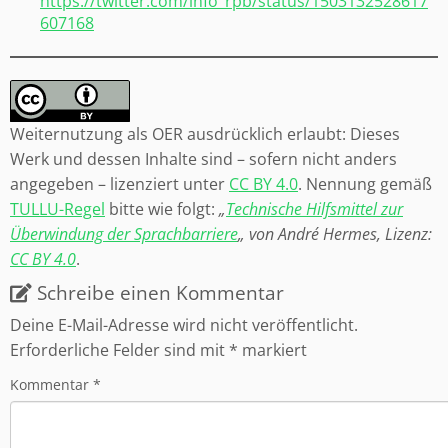
https://twitter.com/info_rpb/status/1503132528617
607168
Weiternutzung als OER ausdrücklich erlaubt: Dieses
Werk und dessen Inhalte sind – sofern nicht anders
angegeben – lizenziert unter
CC BY 4.0
. Nennung gemäß
TULLU-Regel
bitte wie folgt:
„
Technische Hilfsmittel zur
Überwindung der Sprachbarriere
„
von
André Hermes
, Lizenz:
CC BY 4.0
.
Schreibe einen Kommentar
Deine E-Mail-Adresse wird nicht veröffentlicht.
Erforderliche Felder sind mit
*
markiert
Kommentar
*