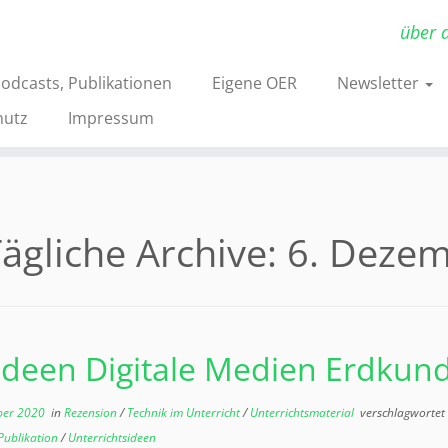
über 
Podcasts, Publikationen
Eigene OER
Newsletter
hutz
Impressum
ägliche Archive:
6. Deze
Ideen Digitale Medien Erdkun
ber 2020
in
Rezension
/
Technik im Unterricht
/
Unterrichtsmaterial
verschlagwortet
Publikation
/
Unterrichtsideen