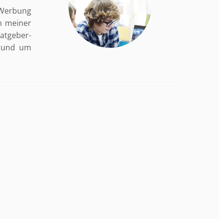
Werbung
in meiner
Ratgeber-
s und um