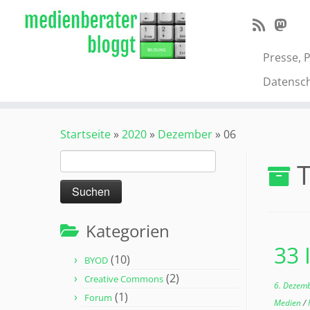
Zum
Inhalt
springen
Presse, 
Datensc
Startseite
»
2020
»
Dezember
»
06
Suchen
T
nach:
Kategorien
33 
(10)
BYOD
(2)
Creative Commons
6. Dezem
(1)
Forum
Medien
/