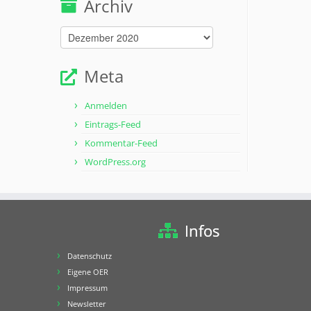
Archiv
Archiv
Meta
Anmelden
Eintrags-Feed
Kommentar-Feed
WordPress.org
Infos
Datenschutz
Eigene OER
Impressum
Newsletter