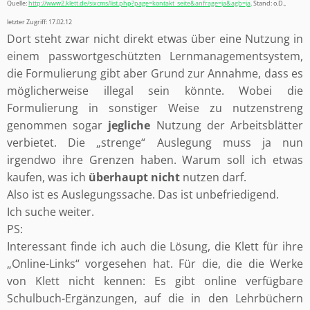
Quelle:
http://www2.klett.de/sixcms/list.php?page=kontakt_seite&anfrage=ja&agb=ja
. Stand: o.D.,
letzter Zugriff: 17.02.12
Dort steht zwar nicht direkt etwas über eine Nutzung in
einem passwortgeschützten Lernmanagementsystem,
die Formulierung gibt aber Grund zur Annahme, dass es
möglicherweise illegal sein könnte. Wobei die
Formulierung in sonstiger Weise zu nutzenstreng
genommen sogar
jegliche
Nutzung der Arbeitsblätter
verbietet. Die „strenge“ Auslegung muss ja nun
irgendwo ihre Grenzen haben. Warum soll ich etwas
kaufen, was ich
überhaupt nicht
nutzen darf.
Also ist es Auslegungssache. Das ist unbefriedigend.
Ich suche weiter.
PS:
Interessant finde ich auch die Lösung, die Klett für ihre
„Online-Links“ vorgesehen hat. Für die, die die Werke
von Klett nicht kennen: Es gibt online verfügbare
Schulbuch-Ergänzungen, auf die in den Lehrbüchern