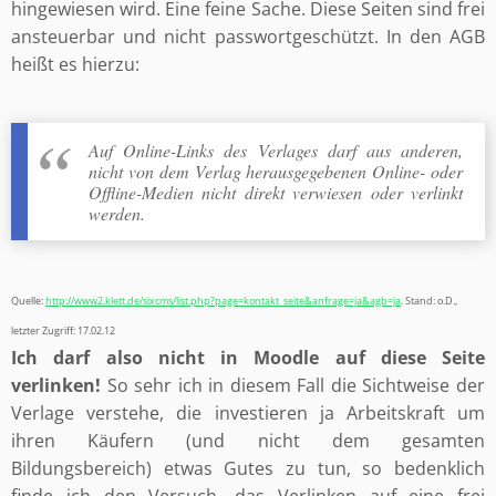
hingewiesen wird. Eine feine Sache. Diese Seiten sind frei
ansteuerbar und nicht passwortgeschützt. In den AGB
heißt es hierzu:
Auf Online-Links des Verlages darf aus anderen,
nicht von dem Verlag herausgegebenen Online- oder
Offline-Medien nicht direkt verwiesen oder verlinkt
werden.
Quelle:
http://www2.klett.de/sixcms/list.php?page=kontakt_seite&anfrage=ja&agb=ja
. Stand: o.D.,
letzter Zugriff: 17.02.12
Ich darf also nicht in Moodle auf diese Seite
verlinken!
So sehr ich in diesem Fall die Sichtweise der
Verlage verstehe, die investieren ja Arbeitskraft um
ihren Käufern (und nicht dem gesamten
Bildungsbereich) etwas Gutes zu tun, so bedenklich