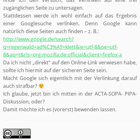
finde ich den Versuch, das Verlinken auf eine frei
zugänglichen Seite zu untersagen.
Stattdessen werde ich wohl einfach auf das Ergebnis
einer Googlesuche verlinken. Denn Google kann
natürlich diese Seiten auch finden – z. B.:
http://www.google.de/search?
q=regenwald+ad%C3%A9+klett&ie=utf-8&oe=utf-
8&aq=t&rls=org.mozilla:de:official&client=firefox-a
Da ich nicht „direkt“ auf den Online-Link verwiesen habe,
sollte ich hiermit auf der sicheren Seite sein.
Macht Google sich eigentlich mit der Verlinkung darauf
auch strafbar?
Ich glaube, jetzt bin ich mitten in der ACTA-SOPA- PIPA-
Diskussion, oder?
Damit möchte ich es (vorerst) bewenden lassen.