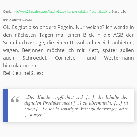
Quelle:
http://www2.klett.de/sixcms/list.php?page=kontakt_seite&anfrage=ja&agb=ja
. Stand: o.D.,
letzter Zugriff: 17.02.12
Ok. Es gibt also andere Regeln. Nur welche? Ich werde in
den nächsten Tagen mal einen Blick in die AGB der
Schulbuchverlage, die einen Downloadbereich anbieten,
wagen. Beginnen möchte ich mit Klett, später sollen
auch Schroedel, Cornelsen und Westermann
hinzukommen.
Bei Klett heißt es:
„Der Kunde verpflichtet sich […], die Inhalte der
digitalen Produkte nicht […] zu übermitteln, […] zu
teilen […] oder in sonstiger Weise zu übertragen oder
zu nutzen.“